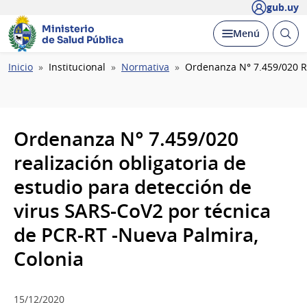
gub.uy
Ministerio
Abrir
Desplegar
Menú
de Salud Pública
busc
Ruta
Inicio
Institucional
Normativa
Ordenanza N° 7.459/020 Re
de
navegación
Ordenanza N° 7.459/020
realización obligatoria de
estudio para detección de
virus SARS-CoV2 por técnica
de PCR-RT -Nueva Palmira,
Colonia
15/12/2020