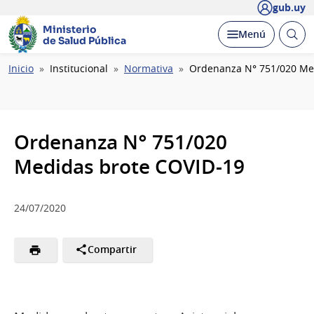
gub.uy
Ministerio
Abrir
Desplegar
Menú
de Salud Pública
busc
Ruta
Inicio
Institucional
Normativa
Ordenanza N° 751/020 Me
de
navegación
Ordenanza N° 751/020
Medidas brote COVID-19
24/07/2020
Compartir