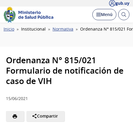
gub.uy
Ministerio
Abrir
Desplegar
Menú
de Salud Pública
busc
Ruta
Inicio
Institucional
Normativa
Ordenanza N° 815/021 Form
de
navegación
Ordenanza N° 815/021
Formulario de notificación de
caso de VIH
15/06/2021
Compartir