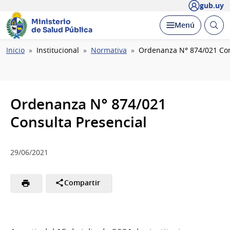
gub.uy
Ministerio
Abrir
Desplegar
Menú
de Salud Pública
busc
Ruta
Inicio
Institucional
Normativa
Ordenanza N° 874/021 Con
de
navegación
Ordenanza N° 874/021
Consulta Presencial
29/06/2021
Compartir