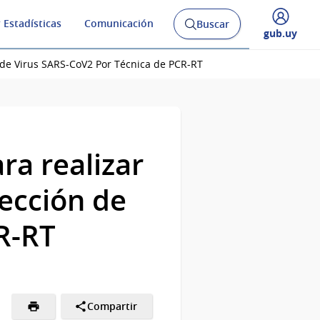
 Estadísticas
Comunicación
Buscar
Abrir
Desplegar
gub.uy
buscador
menú
y
de
 de Virus SARS-CoV2 Por Técnica de PCR-RT
ra realizar
ección de
R-RT
Compartir