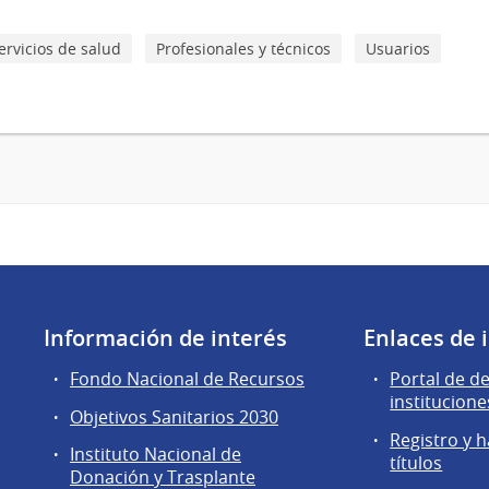
ervicios de salud
Profesionales y técnicos
Usuarios
Información de interés
Enlaces de 
Fondo Nacional de Recursos
Portal de d
institucione
Objetivos Sanitarios 2030
Registro y h
Instituto Nacional de
títulos
Donación y Trasplante