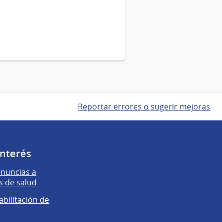
Reportar errores o sugerir mejoras
interés
enuncias a
s de salud
abilitación de