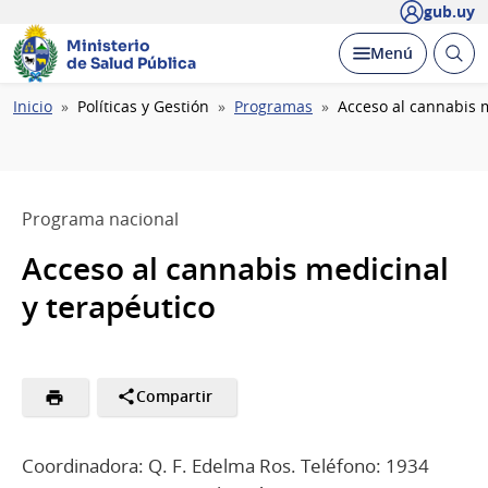
gub.uy
Ministerio
Abrir
Desplegar
Menú
de Salud Pública
busc
Ruta
Inicio
Políticas y Gestión
Programas
Acceso al cannabis m
de
navegación
Programa nacional
Acceso al cannabis medicinal
y terapéutico
Compartir
Coordinadora: Q. F. Edelma Ros. Teléfono: 1934