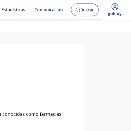
 Estadísticas
Comunicación
Buscar
Abrir
Desplegar
gub.uy
buscador
menú
y
de
ién conocidas como farmacias