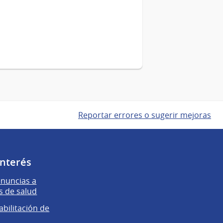
Reportar errores o sugerir mejoras
interés
enuncias a
s de salud
abilitación de