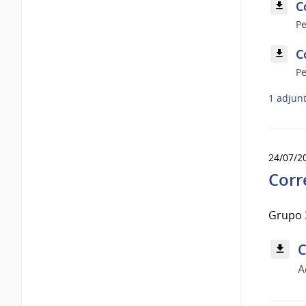
C
Pe
C
Pe
1 adjun
24/07/2
Corre
Grupo 3
C
A