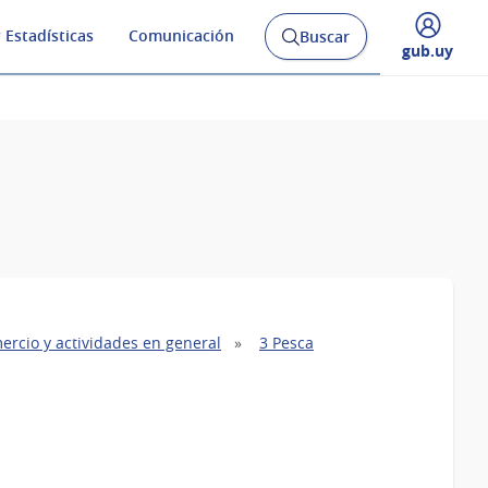
 Estadísticas
Comunicación
Buscar
Abrir
Desplegar
gub.uy
buscador
menú
y
de
ercio y actividades en general
3 Pesca