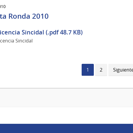
010
ta Ronda 2010
icencia Sincidal (.pdf 48.7 KB)
icencia Sincidal
Página
1
Página
2
Siguient
Siguient
actual
página