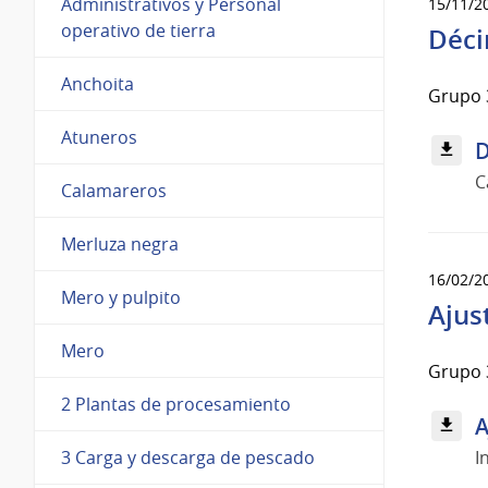
Administrativos y Personal
15/11/2
operativo de tierra
Déci
Anchoita
Grupo 
Atuneros
D
C
Calamareros
Merluza negra
16/02/2
Mero y pulpito
Ajus
Mero
Grupo 
2 Plantas de procesamiento
A
I
3 Carga y descarga de pescado