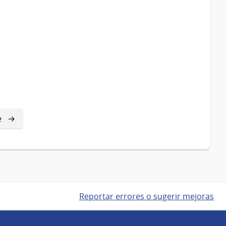
e
e
Reportar errores o sugerir mejoras