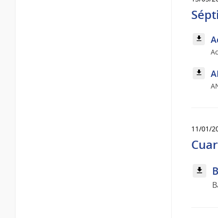
Sépt
A
Ac
A
A
11/01/2
Cuar
B
B