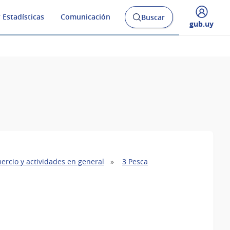
 Estadísticas
Comunicación
Buscar
Abrir
Desplegar
gub.uy
buscador
menú
y
de
ercio y actividades en general
3 Pesca