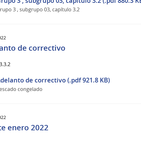
rupo 3 , subgrupo 03, capítulo 3.2 (.pdf 880.3 K
rupo 3 , subgrupo 03, capítulo 3.2
022
anto de correctivo
3.3.2
delanto de correctivo (.pdf 921.8 KB)
escado congelado
022
te enero 2022