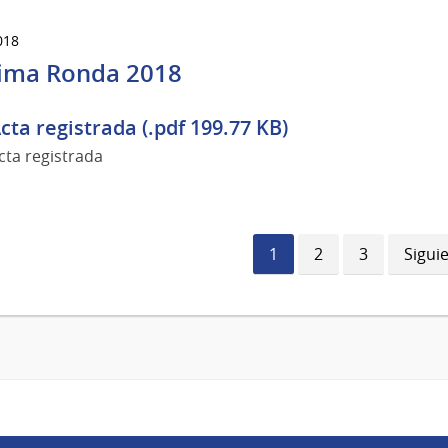
018
ima Ronda 2018
cta registrada (.pdf 199.77 KB)
cta registrada
Página
1
Página
2
Página
3
Sigui
Sigui
actual
págin