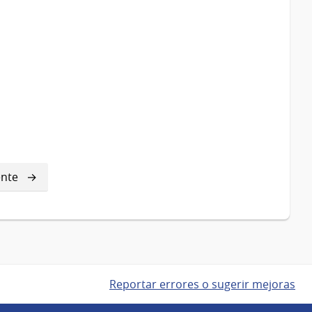
ente
ente
a
Reportar errores o sugerir mejoras