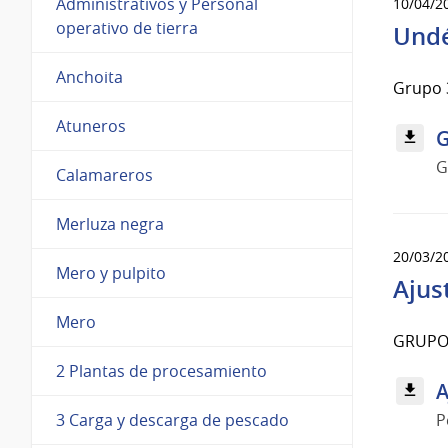
Administrativos y Personal
10/04/2
operativo de tierra
Undé
Anchoita
Grupo 3
Atuneros
G
G
Calamareros
Merluza negra
20/03/2
Mero y pulpito
Ajus
Mero
GRUPO 
2 Plantas de procesamiento
A
P
3 Carga y descarga de pescado