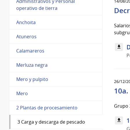
Administrativos y Personal
14/08/2
operativo de tierra
Decr
Anchoita
Salari
subgru
Atuneros
D
Calamareros
P
Merluza negra
Mero y pulpito
26/12/2
10a.
Mero
Grupo 3
2 Plantas de procesamiento
1
3 Carga y descarga de pescado
G