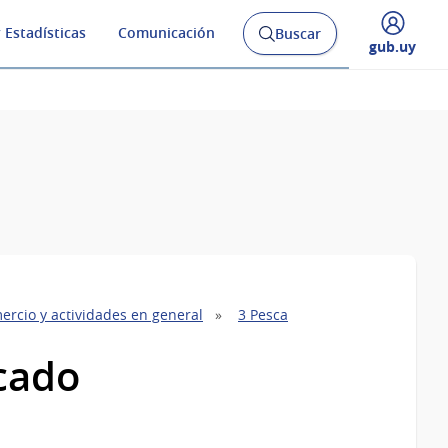
 Estadísticas
Comunicación
Buscar
Abrir
Desplegar
gub.uy
buscador
menú
y
de
ercio y actividades en general
3 Pesca
cado