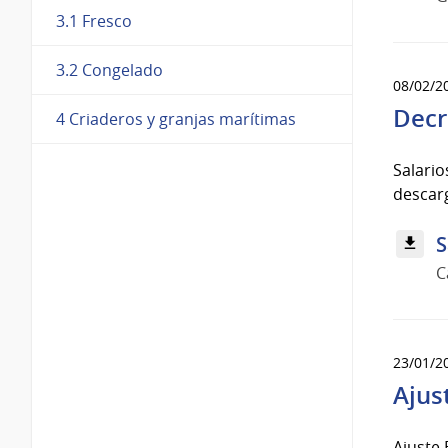
3.1 Fresco
3.2 Congelado
08/02/2
Decr
4 Criaderos y granjas marítimas
Salari
descarg
S
C
23/01/2
Ajus
Ajuste