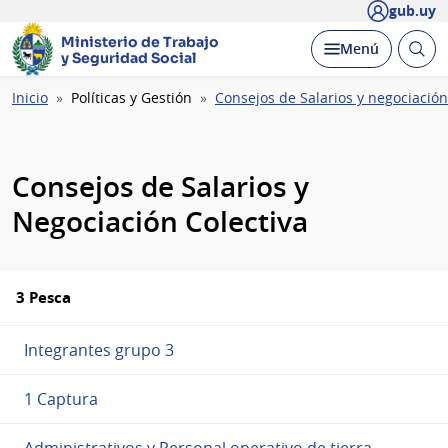
gub.uy
Ministerio de Trabajo
Abrir
Desplegar
Menú
y Seguridad Social
busc
Ruta
Inicio
Políticas y Gestión
Consejos de Salarios y negociación
de
navegación
Consejos de Salarios y
Negociación Colectiva
3 Pesca
Integrantes grupo 3
1 Captura
Administrativos y Personal operativo de tierra