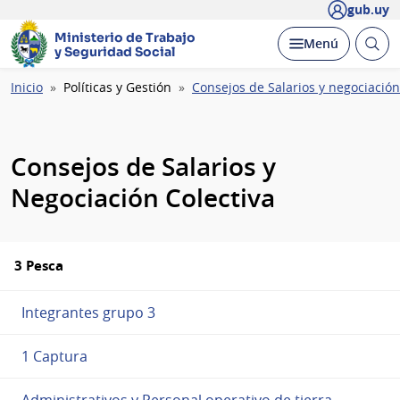
gub.uy
Ministerio de Trabajo
Abrir
Desplegar
Menú
y Seguridad Social
busc
Ruta
Inicio
Políticas y Gestión
Consejos de Salarios y negociación
de
navegación
Consejos de Salarios y
Negociación Colectiva
3 Pesca
Integrantes grupo 3
1 Captura
Administrativos y Personal operativo de tierra