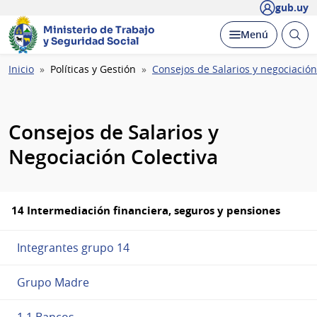
gub.uy
Ministerio de Trabajo
Abrir
Desplegar
Menú
y Seguridad Social
busc
Ruta
Inicio
Políticas y Gestión
Consejos de Salarios y negociación
de
navegación
Consejos de Salarios y
Negociación Colectiva
14 Intermediación financiera, seguros y pensiones
Integrantes grupo 14
Grupo Madre
1.1 Bancos