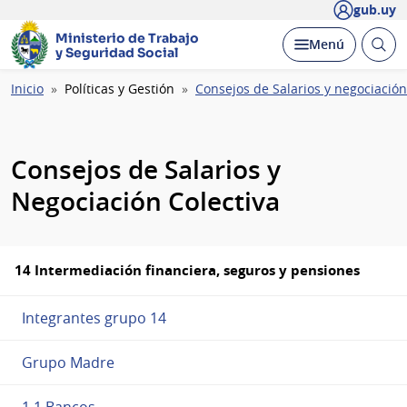
gub.uy
Ministerio de Trabajo
Abrir
Desplegar
Menú
y Seguridad Social
busc
Ruta
Inicio
Políticas y Gestión
Consejos de Salarios y negociación
de
navegación
Consejos de Salarios y
Negociación Colectiva
14 Intermediación financiera, seguros y pensiones
Integrantes grupo 14
Grupo Madre
1.1 Bancos