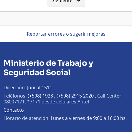
Siguiente
Siguiente
página
Reportar errores o sugerir mejoras
Ministerio de Trabajo y
Seguridad Social
Dirección:
Juncal 1511
Teléfonos:
(+598) 1928
,
(+598) 2915 2020
,
Call Center
08007171, *7171 desde celulares Antel
Contacto
Horario de atención:
Lunes a viernes de 9:00 a 16:00 hs.