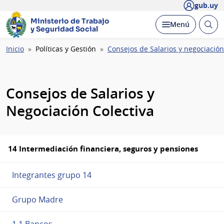
gub.uy
Ministerio de Trabajo
Abrir
Desplegar
Menú
y Seguridad Social
busc
Ruta
Inicio
Políticas y Gestión
Consejos de Salarios y negociación
de
navegación
Consejos de Salarios y
Negociación Colectiva
14 Intermediación financiera, seguros y pensiones
Integrantes grupo 14
Grupo Madre
1.1 Bancos