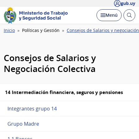
gub.uy
Ministerio de Trabajo
Abrir
Desplegar
Menú
y Seguridad Social
busc
Ruta
Inicio
Políticas y Gestión
Consejos de Salarios y negociación
de
navegación
Consejos de Salarios y
Negociación Colectiva
14 Intermediación financiera, seguros y pensiones
Integrantes grupo 14
Grupo Madre
1.1 Bancos