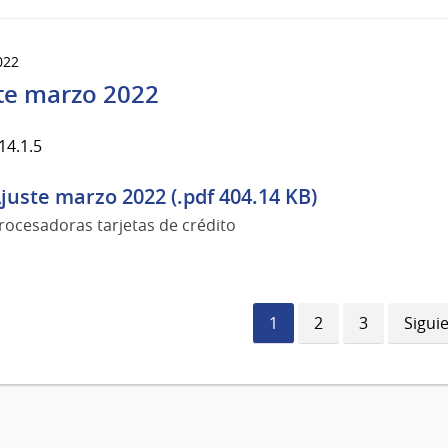
022
te marzo 2022
14.1.5
juste marzo 2022 (.pdf 404.14 KB)
rocesadoras tarjetas de crédito
Página
1
Página
2
Página
3
Sigui
Sigui
actual
págin