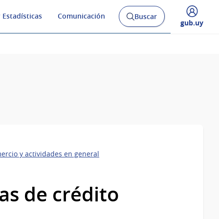
 Estadísticas
Comunicación
Buscar
Abrir
Desplegar
gub.uy
buscador
menú
y
de
ercio y actividades en general
as de crédito