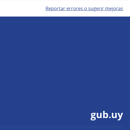
Reportar errores o sugerir mejoras
gub.uy