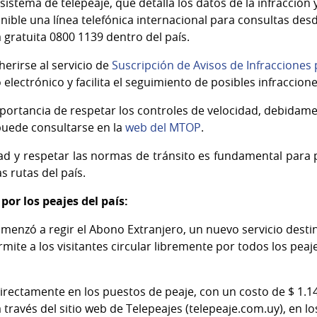
sistema de telepeaje, que detalla los datos de la infracción y
ible una línea telefónica internacional para consultas desd
a gratuita 0800 1139 dentro del país.
erirse al servicio de
Suscripción de Avisos de Infracciones
electrónico y facilita el seguimiento de posibles infraccione
portancia de respetar los controles de velocidad, debidame
puede consultarse en la
web del MTOP
.
d y respetar las normas de tránsito es fundamental para p
s rutas del país.
por los peajes del país:
omenzó a regir el Abono Extranjero, un nuevo servicio desti
mite a los visitantes circular libremente por todos los peaj
irectamente en los puestos de peaje, con un costo de $ 1.141
a través del sitio web de Telepeajes (telepeaje.com.uy), en l