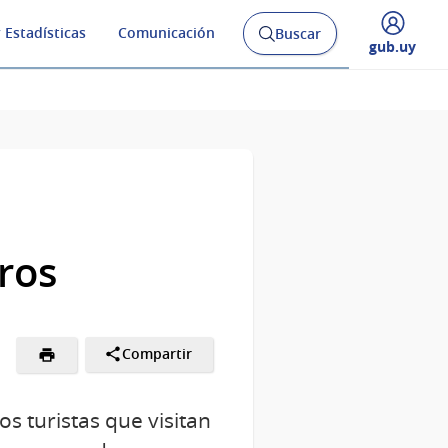
 Estadísticas
Comunicación
Buscar
Abrir
Desplegar
gub.uy
buscador
menú
y
de
ros
Compartir
s turistas que visitan