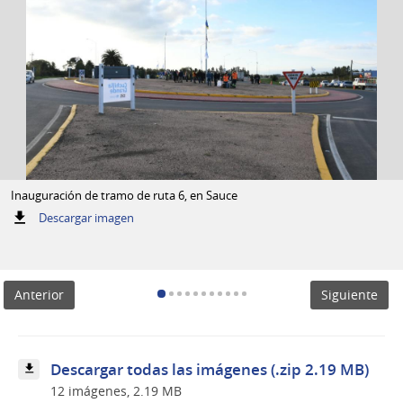
Inauguración de tramo de ruta 6, en Sauce
:
Descargar imagen
Inauguración
de
tramo
de
Anterior
Siguiente
ruta
6,
en
Sauce
Descargar todas las imágenes (.zip 2.19 MB)
12 imágenes, 2.19 MB