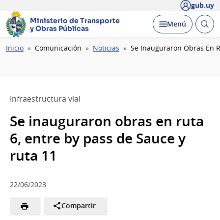
gub.uy
Ministerio de Transporte
Abrir
Desplegar
Menú
y Obras Públicas
busc
Ruta
Inicio
Comunicación
Noticias
Se Inauguraron Obras En Ru
de
navegación
Infraestructura vial
Se inauguraron obras en ruta
6, entre by pass de Sauce y
ruta 11
22/06/2023
Compartir