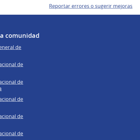
Reportar errores o sugerir mejoras
 la comunidad
eneral de
acional de
acional de
a
acional de
acional de
acional de