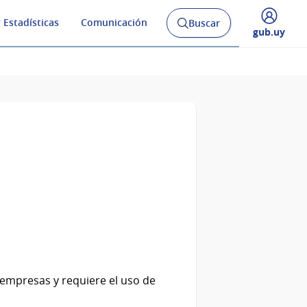
 Estadísticas
Comunicación
Buscar
Abrir
Desplegar
gub.uy
buscador
menú
y
de
 empresas y requiere el uso de