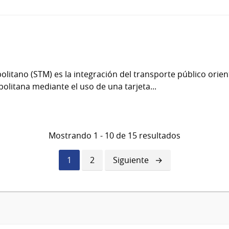
litano (STM) es la integración del transporte público orie
olitana mediante el uso de una tarjeta...
Mostrando 1 - 10 de 15 resultados
Página
1
Página
2
Siguiente
Siguiente
actual
página