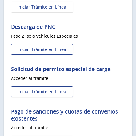
Iniciar Trámite en Línea
:
Renovación
del
Descarga de PNC
PNC
Paso 2 [solo Vehículos Especiales]
y
Cédula
de
Iniciar Trámite en Línea
:
Identificación
Descarga
de
de
Vehículos
Solicitud de permiso especial de carga
PNC
especiales
Acceder al trámite
Iniciar Trámite en Línea
:
Solicitud
de
Pago de sanciones y cuotas de convenios
permiso
existentes
especial
Acceder al trámite
de
carga