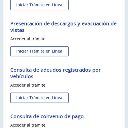
Iniciar Trámite en Línea
:
Pago
de
Presentación de descargos y evacuación de
sanciones
vistas
y
Acceder al trámite
cuotas
de
convenios
Iniciar Trámite en Línea
existentes
:
Presentación
de
Consulta de adeudos registrados por
descargos
vehículos
y
Acceder al trámite
evacuación
de
vistas
Iniciar Trámite en Línea
:
Consulta
de
Consulta de convenio de pago
adeudos
Acceder al trámite
registrados