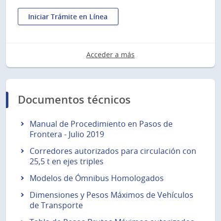
por
vehículos
Iniciar Trámite en Línea
:
Consulta
de
Acceder a más
convenio
de
pago
Documentos técnicos
Manual de Procedimiento en Pasos de
Frontera - Julio 2019
Corredores autorizados para circulación con
25,5 t en ejes triples
Modelos de Ómnibus Homologados
Dimensiones y Pesos Máximos de Vehículos
de Transporte