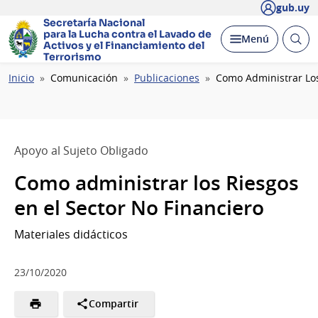
gub.uy
Secretaría Nacional
para la Lucha contra el Lavado
de
Abrir
Desplegar
Menú
Activos y el Financiamiento del
busc
Terrorismo
Ruta
Inicio
Comunicación
Publicaciones
Como Administrar Los
de
navegación
Apoyo al Sujeto Obligado
Como administrar los Riesgos
en el Sector No Financiero
Materiales didácticos
23/10/2020
Compartir