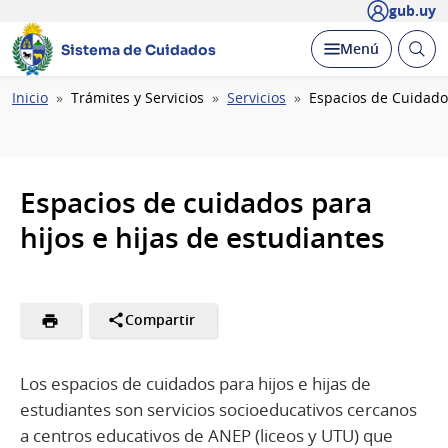
gub.uy
Abrir
Desplegar
Menú
Sistema de Cuidados
busc
Ruta
Inicio
Trámites y Servicios
Servicios
Espacios de Cuidados
de
navegación
Espacios de cuidados para
hijos e hijas de estudiantes
Compartir
Los espacios de cuidados para hijos e hijas de
estudiantes son servicios socioeducativos cercanos
a centros educativos de ANEP (liceos y UTU) que