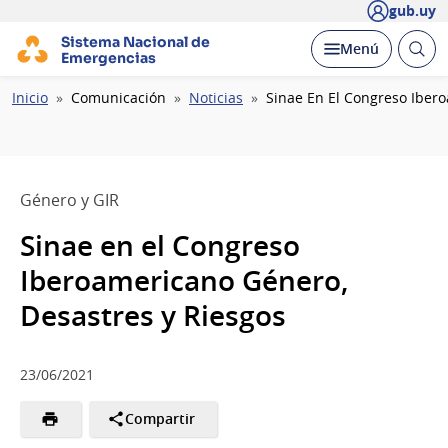
gub.uy
Sistema Nacional de
Abrir
Desplegar
Menú
Emergencias
busc
Ruta
Inicio
Comunicación
Noticias
Sinae En El Congreso Iber
de
navegación
Género y GIR
Sinae en el Congreso
Iberoamericano Género,
Desastres y Riesgos
23/06/2021
Compartir