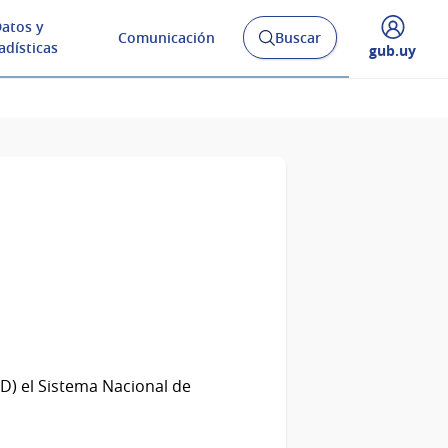
atos y
Comunicación
Buscar
Abrir
adísticas
Desplegar
gub.uy
buscador
menú
y
de
D) el Sistema Nacional de