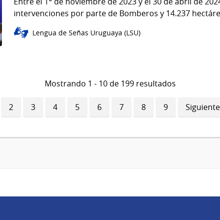
Entre el 1° de noviembre de 2023 y el 30 de abril de 202
intervenciones por parte de Bomberos y 14.237 hectáre
Lengua de Señas Uruguaya (LSU)
Mostrando 1 - 10 de 199 resultados
ina
Página
2
Página
3
Página
4
Página
5
Página
6
Página
7
Página
8
Página
9
Siguiente
Siguiente
ual
página