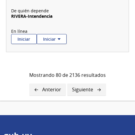
RIVERA-Intendencia
:
:
Iniciar
Iniciar
Ampliación
Ampliación
de
de
Licencia
Licencia
de
de
Conducir
Conducir
-
-
Mostrando 80 de 2136 resultados
Rivera
Rivera
Página
Anterior
Siguiente
Siguiente
anterior
página