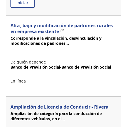
:
Iniciar
Alta,
baja
o
modificación
Alta, baja y modificación de padrones rurales
de
Enlace
en empresa existente
cadenas
externo
Corresponde a la vinculación, desvinculación y
de
modificaciones de padrones...
distribución
Banco de Previsión Social-Banco de Previsión Social
Ampliación de Licencia de Conducir - Rivera
Ampliación de categoría para la conducción de
diferentes vehículos, en el...