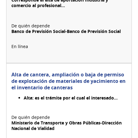
2
comercio al profesional...
Decreto
292/04
y
Art.
148
Banco de Previsión Social-Banco de Previsión Social
Decreto
Nº
150/007
Alta de cantera, ampliación o baja de permiso
de explotación de materiales de yacimiento en
el inventario de canteras
Alta:
es el trámite por el cual el interesado...
Ministerio de Transporte y Obras Públicas-Dirección
Nacional de Vialidad