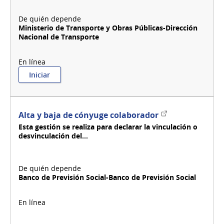
Ministerio de Transporte y Obras Públicas-Dirección
Nacional de Transporte
:
Iniciar
Alta
de
vehículos
ante
Enlace
Alta y baja de cónyuge colaborador
la
externo
Esta gestión se realiza para declarar la vinculación o
Dirección
desvinculación del...
Nacional
de
Transporte
(DNT)
Banco de Previsión Social-Banco de Previsión Social