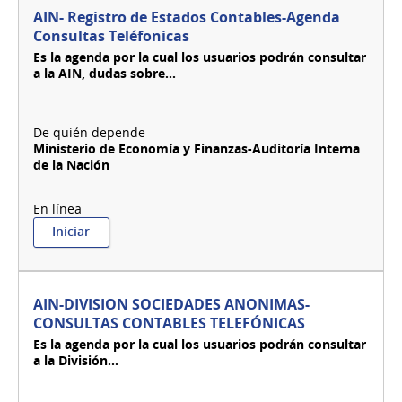
Registro
AIN- Registro de Estados Contables-Agenda
de
Consultas Teléfonicas
Sociedades
Es la agenda por la cual los usuarios podrán consultar
Fusión-
a la AIN, dudas sobre...
Escisión
Ministerio de Economía y Finanzas-Auditoría Interna
de la Nación
:
Iniciar
AIN-
Registro
de
Estados
AIN-DIVISION SOCIEDADES ANONIMAS-
Contables-
CONSULTAS CONTABLES TELEFÓNICAS
Agenda
Es la agenda por la cual los usuarios podrán consultar
Consultas
a la División...
Teléfonicas