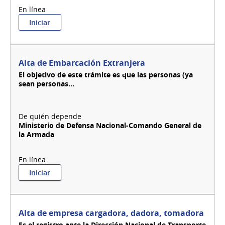
:
Iniciar
Alta
de
cantera,
ampliación
Alta de Embarcación Extranjera
o
El objetivo de este trámite es que las personas (ya
baja
sean personas...
de
permiso
de
explotación
de
Ministerio de Defensa Nacional-Comando General de
materiales
la Armada
de
yacimiento
en
el
:
Iniciar
inventario
Alta
de
de
canteras
Embarcación
Extranjera
Alta de empresa cargadora, dadora, tomadora
Es el registro ante la Dirección Nacional de Transporte