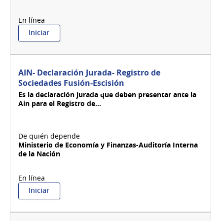
:
Iniciar
AIN-
Consultas
Teléfonicas
Leyes:
AIN- Declaración Jurada- Registro de
18.930
Sociedades Fusión-Escisión
-
Es la declaración jurada que deben presentar ante la
19.288
Ain para el Registro de...
-
19.484
Ministerio de Economía y Finanzas-Auditoría Interna
de la Nación
:
Iniciar
AIN-
Declaración
Jurada-