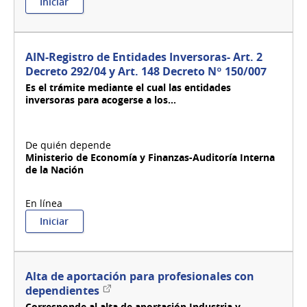
:
Iniciar
AIN-
DIVISION
SOCIEDADES
ANONIMAS-
AIN-Registro de Entidades Inversoras- Art. 2
CONSULTAS
Decreto 292/04 y Art. 148 Decreto Nº 150/007
JURIDICA
Es el trámite mediante el cual las entidades
TELEFÓNICA
inversoras para acogerse a los...
Ministerio de Economía y Finanzas-Auditoría Interna
de la Nación
:
Iniciar
AIN-
Registro
de
Entidades
Alta de aportación para profesionales con
Inversoras-
Enlace
dependientes
Art.
externo
Corresponde al alta de aportación Industria y