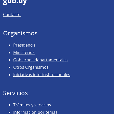
Pie
gub.uy
de
Contacto
página
Organismos
Presidencia
Ministerios
Gobiernos departamentales
Otros Organismos
Iniciativas interinstitucionales
Servicios
Trámites y servicios
Información por temas