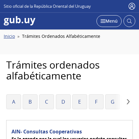
Sitio oficial de la República Oriental del Uruguay
Usu
gub.uy
Abrir
Desplegar
Menú
busc
Ruta
Inicio
Trámites Ordenados Alfabéticamente
de
navegación
Trámites ordenados
alfabéticamente
A
B
C
D
E
F
G
H
AIN- Consultas Cooperativas
Es la agenda por la cual los usuarios podrán consultar