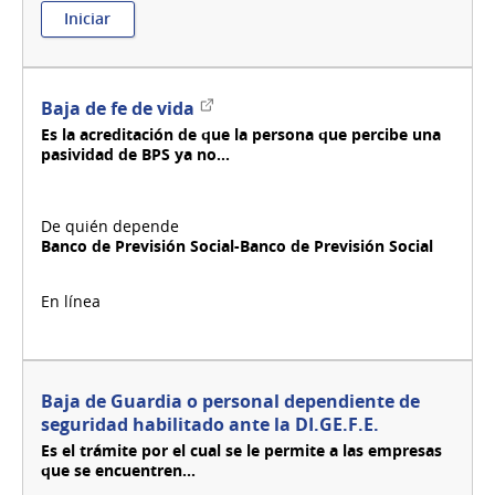
:
Iniciar
Baja
de
encargado
de
Enlace
Baja de fe de vida
seguridad
externo
Es la acreditación de que la persona que percibe una
DI.GE.F.E.
pasividad de BPS ya no...
Banco de Previsión Social-Banco de Previsión Social
Baja de Guardia o personal dependiente de
seguridad habilitado ante la DI.GE.F.E.
Es el trámite por el cual se le permite a las empresas
que se encuentren...