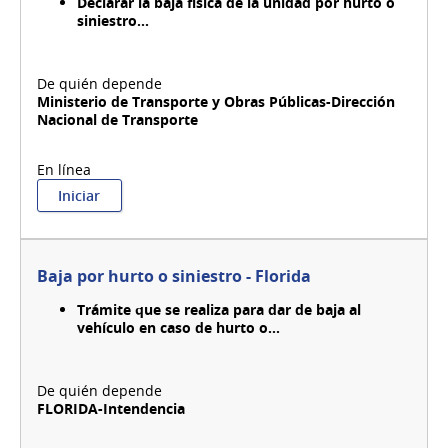
Declarar la baja física de la unidad por hurto o
de
siniestro...
Colmenas
(RNPC)
Ministerio de Transporte y Obras Públicas-Dirección
Nacional de Transporte
:
Iniciar
Baja
o
desafectación
de
Baja por hurto o siniestro - Florida
vehículo
Trámite que se realiza para dar de baja al
vehículo en caso de hurto o...
FLORIDA-Intendencia