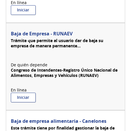
:
Iniciar
Baja
de
embarcaciones
menores
Baja de Empresa - RUNAEV
a
Trámite que permite al usuario dar de baja su
6
empresa de manera permanente...
TRB
Congreso de Intendentes-Registro Único Nacional de
Alimentos, Empresas y Vehículos (RUNAEV)
:
Iniciar
Baja
de
Empresa
-
Baja de empresa alimentaria - Canelones
RUNAEV
Este trámite tiene por finalidad gestionar la baja de