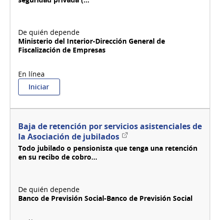
Ministerio del Interior-Dirección General de
Fiscalización de Empresas
:
Iniciar
Baja
de
prestador
de
Baja de retención por servicios asistenciales de
seguridad
Enlace
la Asociación de jubilados
independiente
externo
Todo jubilado o pensionista que tenga una retención
DI.GE.F.E.
en su recibo de cobro...
Banco de Previsión Social-Banco de Previsión Social