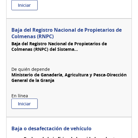
:
Iniciar
Baja
de
vehículos
blindados
Baja del Registro Nacional de Propietarios de
DI.GE.F.E.
Colmenas (RNPC)
Baja del Registro Nacional de Propietarios de
Colmenas (RNPC) del Sistema...
Ministerio de Ganadería, Agricultura y Pesca-Dirección
General de la Granja
:
Iniciar
Baja
del
Registro
Nacional
Baja o desafectación de vehículo
de
Propietarios