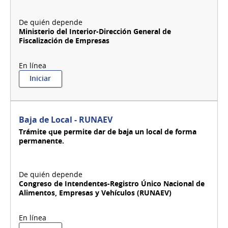
Ministerio del Interior-Dirección General de
Fiscalización de Empresas
:
Iniciar
Baja
de
Guardia
o
Baja de Local - RUNAEV
personal
Trámite que permite dar de baja un local de forma
dependiente
permanente.
de
seguridad
habilitado
ante
la
Congreso de Intendentes-Registro Único Nacional de
DI.GE.F.E.
Alimentos, Empresas y Vehículos (RUNAEV)