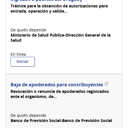
Trámite para la obtención de autorizaciones para
entrada, operación y salida...
Ministerio de Salud Pública-Dirección General de la
Salud
:
Iniciar
Autorizaciones
sanitarias
para
buques
Enlace
Baja de apoderados para contribuyentes
que
externo
Revocación o renuncia de apoderados registrados
ingresan
ante el organismo, de...
a
puertos
del
Uruguay
Banco de Previsión Social-Banco de Previsión Social