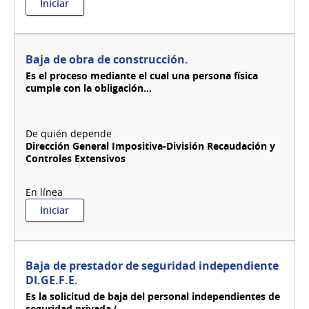
:
Iniciar
Baja
de
Local
-
Baja de obra de construcción.
RUNAEV
Es el proceso mediante el cual una persona física
cumple con la obligación...
Dirección General Impositiva-División Recaudación y
Controles Extensivos
:
Iniciar
Baja
de
obra
de
Baja de prestador de seguridad independiente
construcción.
DI.GE.F.E.
Es la solicitud de baja del personal independientes de
seguridad privada (...