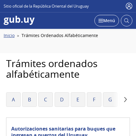
Sitio oficial de la República Oriental del Uruguay
Usu
gub.uy
Abrir
Desplegar
Menú
busc
Ruta
Inicio
Trámites Ordenados Alfabéticamente
de
navegación
Trámites ordenados
alfabéticamente
A
B
C
D
E
F
G
H
Autorizaciones sanitarias para buques que
ingresan a puertos del Uruguay