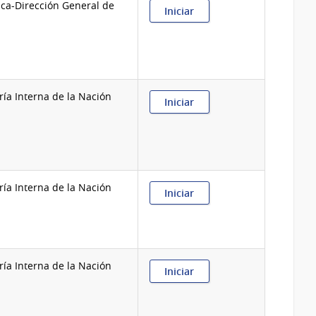
sca-Dirección General de
:
Iniciar
Aprobación
de
anteproyecto
de
nuevo
establecimiento
ía Interna de la Nación
o
:
Iniciar
reforma
Aprobación
en
de
División
disoluciones
Industria
anticipadas
Animal
de
Sociedades
ía Interna de la Nación
Anónimas
:
Iniciar
Aprobación
de
estatutos
de
Sociedades
ía Interna de la Nación
Anónimas
:
Iniciar
estandarizados
Aprobación
de
estatutos