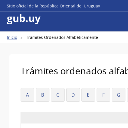
Sitio oficial de la República Oriental del Uruguay
gub.uy
Ruta
Inicio
Trámites Ordenados Alfabéticamente
de
navegación
Trámites ordenados alfa
A
B
C
D
E
F
G