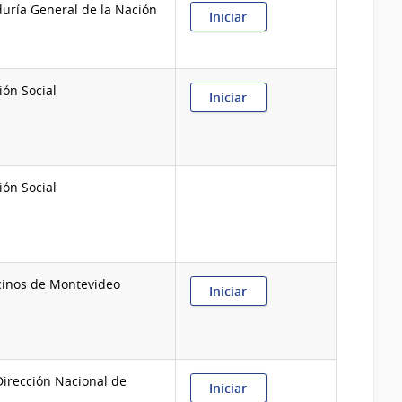
uría General de la Nación
:
Iniciar
Asesoría
legal
referente
a
ión Social
temas
:
Iniciar
de
Asignación
usuarios
familiar
del
SGA
ión Social
cinos de Montevideo
:
Iniciar
Asuntos
-
Reclamos,
Consultas
y/o
Dirección Nacional de
Propuestas
:
Iniciar