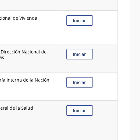
de
sociedades
anónimas
ional de Vivienda
no
:
Iniciar
estandarizados
Aprobación
para
el
sorteo
de
a-Dirección Nacional de
viviendas
:
Iniciar
as
Artesanías
a
la
Cancha
ía Interna de la Nación
:
Iniciar
Asambleas
de
cooperativas
eral de la Salud
:
Iniciar
Asesoramiento
a
viajeros
sobre
vacunación