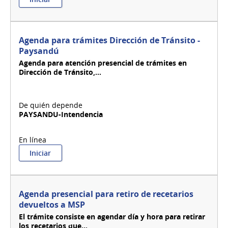
Agenda
para
presentar
declaraciones
Agenda para trámites Dirección de Tránsito -
juradas
Paysandú
de
Agenda para atención presencial de trámites en
bienes
Dirección de Tránsito,...
e
ingresos
Ley
17.060.
PAYSANDU-Intendencia
:
Iniciar
Agenda
para
trámites
Dirección
Agenda presencial para retiro de recetarios
de
devueltos a MSP
Tránsito
El trámite consiste en agendar día y hora para retirar
-
los recetarios que...
Paysandú