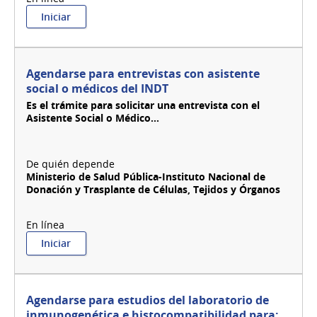
:
Iniciar
Agenda
web
para
trámites
Agendarse para entrevistas con asistente
ante
social o médicos del INDT
URSEC
Es el trámite para solicitar una entrevista con el
Asistente Social o Médico...
Ministerio de Salud Pública-Instituto Nacional de
Donación y Trasplante de Células, Tejidos y Órganos
:
Iniciar
Agendarse
para
entrevistas
con
Agendarse para estudios del laboratorio de
asistente
inmunogenética e histocompatibilidad para: