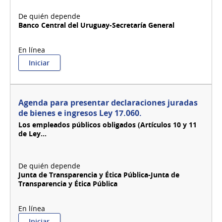
Banco Central del Uruguay-Secretaría General
:
Iniciar
Agenda
para
la
realización
Agenda para presentar declaraciones juradas
de
de bienes e ingresos Ley 17.060.
trámites
Los
empleados públicos obligados
(Artículos 10 y 11
-
de Ley...
BCU
Junta de Transparencia y Ética Pública-Junta de
Transparencia y Ética Pública
:
Iniciar