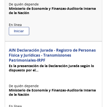
para:
Ingreso
Ministerio de Economía y Finanzas-Auditoría Interna
a
de la Nación
SINDOME/Registro
de
Donantes
de
:
Iniciar
Células
AIN
Progenitoras
-
Hematopoyéticas
Agenda
(donantes
Mesa
de
AIN Declaración Jurada - Registro de Personas
Reguladora
médula
Física y Jurídicas - Transmisiones
de
ósea)
Patrimoniales-IRPF
Trámites
Es la presentación de la Declaración Jurada según lo
dispuesto por el...
Ministerio de Economía y Finanzas-Auditoría Interna
de la Nación