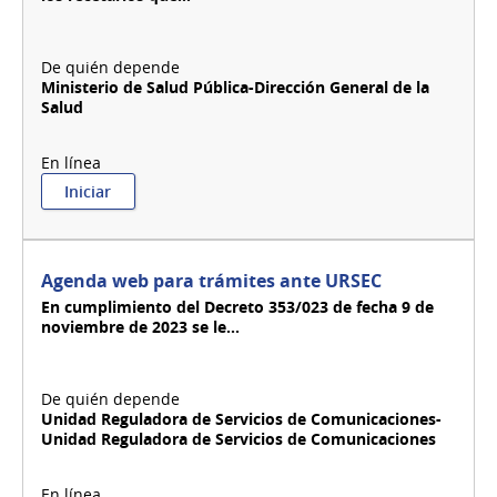
Ministerio de Salud Pública-Dirección General de la
Salud
:
Iniciar
Agenda
presencial
para
retiro
Agenda web para trámites ante URSEC
de
En cumplimiento del Decreto 353/023 de fecha 9 de
recetarios
noviembre de 2023 se le...
devueltos
a
MSP
Unidad Reguladora de Servicios de Comunicaciones-
Unidad Reguladora de Servicios de Comunicaciones