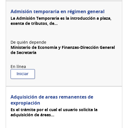
bajo
proyecto
Admisión temporaria en régimen general
de
La Admisión Temporaria es la introducción a plaza,
inversión
exenta de tributos, de...
Ministerio de Economía y Finanzas-Dirección General
de Secretaría
:
Iniciar
Admisión
temporaria
en
régimen
Adquisición de areas remanentes de
general
expropiación
Es el trámite por el cual el usuario solicita la
adquisición de áreas...