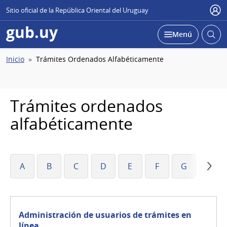
Sitio oficial de la República Oriental del Uruguay
Usu
gub.uy
Abrir
Desplegar
Menú
busc
Ruta
Inicio
Trámites Ordenados Alfabéticamente
de
navegación
Trámites ordenados
alfabéticamente
A
B
C
D
E
F
G
H
Administración de usuarios de trámites en
línea