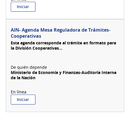
:
Iniciar
AIN
Declaración
Jurada
-
AIN- Agenda Mesa Reguladora de Trámites-
Registro
Cooperativas
de
Esta agenda corresponde al trámite en formato para
Personas
la División Cooperativas...
Física
y
Jurídicas
-
Transmisiones
Ministerio de Economía y Finanzas-Auditoría Interna
Patrimoniales-
de la Nación
IRPF
:
Iniciar
AIN-
Agenda
Mesa
Reguladora
de