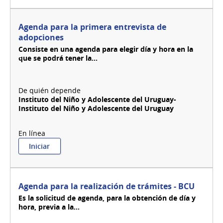
para
atención
presencial
Agenda para la primera entrevista de
en
adopciones
la
Consiste en una agenda para elegir día y hora en la
División
que se podrá tener la...
Sustancias
Controladas
Instituto del Niño y Adolescente del Uruguay-
Instituto del Niño y Adolescente del Uruguay
:
Iniciar
Agenda
para
la
primera
Agenda para la realización de trámites - BCU
entrevista
Es la solicitud de agenda, para la obtención de día y
de
hora, previa a la...
adopciones