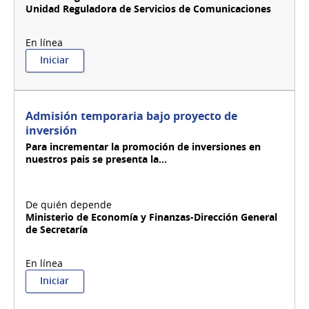
Unidad Reguladora de Servicios de Comunicaciones
:
Iniciar
Administración
transitoria
de
Servicios
Admisión temporaria bajo proyecto de
de
inversión
Difusión
Para incrementar la promoción de inversiones en
de
nuestros pais se presenta la...
Contenido
Audiovisual
(SEDICA)
Ministerio de Economía y Finanzas-Dirección General
de Secretaría
:
Iniciar
Admisión
temporaria