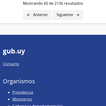
Trámites-
Mostrando 60 de 2136 resultados
Cooperativas
Página
Anterior
Siguiente
Siguiente
anterior
página
Pie
gub.uy
de
Contacto
página
Organismos
Presidencia
Ministerios