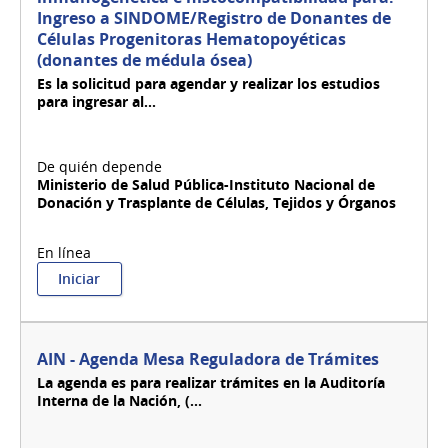
social
Ingreso a SINDOME/Registro de Donantes de
o
Células Progenitoras Hematopoyéticas
médicos
del
(donantes de médula ósea)
INDT
Es la solicitud para agendar y realizar los estudios
para ingresar al...
Ministerio de Salud Pública-Instituto Nacional de
Donación y Trasplante de Células, Tejidos y Órganos
:
Iniciar
Agendarse
para
estudios
del
AIN - Agenda Mesa Reguladora de Trámites
laboratorio
La agenda es para realizar trámites en la Auditoría
de
Interna de la Nación, (...
inmunogenética
e
histocompatibilidad