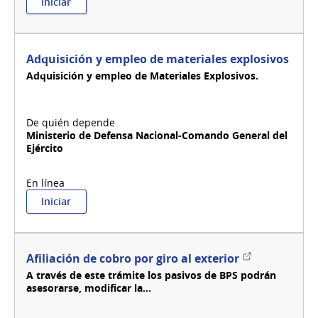
:
Iniciar
Adquisición
de
publicación
de
Adquisición y empleo de materiales explosivos
información
Adquisición y empleo de Materiales Explosivos.
aeronáutica
(AIP)
Ministerio de Defensa Nacional-Comando General del
Ejército
:
Iniciar
Adquisición
y
empleo
de
Enlace
Afiliación de cobro por giro al exterior
materiales
externo
A través de este trámite los pasivos de BPS podrán
explosivos
asesorarse, modificar la...