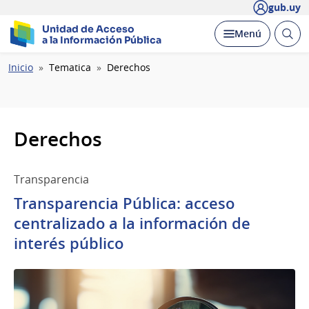
gub.uy
Unidad de Acceso
Abrir
Desplegar
Menú
a la Información Pública
busc
Ruta
Inicio
Tematica
Derechos
de
navegación
Derechos
Transparencia
Transparencia Pública: acceso
centralizado a la información de
interés público