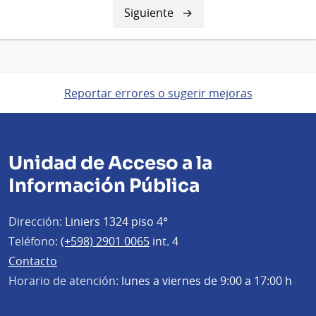
Siguiente
Siguiente
página
Reportar errores o sugerir mejoras
Unidad de Acceso a la
Información Pública
Dirección:
Liniers 1324 piso 4°
Teléfono:
(+598) 2901 0065
int. 4
Contacto
Horario de atención:
lunes a viernes de 9:00 a 17:00 h