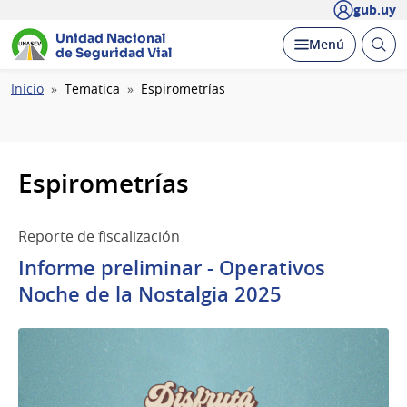
gub.uy
Unidad Nacional
Abrir
Desplegar
Menú
de Seguridad Vial
busc
Ruta
Inicio
Tematica
Espirometrías
de
navegación
Espirometrías
Reporte de fiscalización
Informe preliminar - Operativos
Noche de la Nostalgia 2025