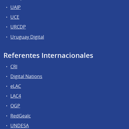
UAIP
UCE
URCDP
Uruguay Digital
Referentes Internacionales
CRI
Digital Nations
eLAC
LAC4
OGP
RedGealc
UNDESA