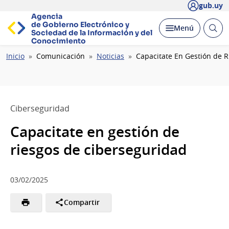
gub.uy
Agencia
de Gobierno Electrónico y
Abrir
Desplegar
Menú
Sociedad de la
Información y del
busc
Conocimiento
Ruta
Inicio
Comunicación
Noticias
Capacitate En Gestión de 
de
navegación
Ciberseguridad
Capacitate en gestión de
riesgos de ciberseguridad
03/02/2025
Compartir