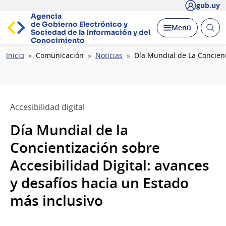
gub.uy
Agencia
de Gobierno Electrónico y
Abrir
Desplegar
Menú
Sociedad de la
Información y del
busc
Conocimiento
Ruta
Inicio
Comunicación
Noticias
Día Mundial de La Concient
de
navegación
Accesibilidad digital
Día Mundial de la
Concientización sobre
Accesibilidad Digital: avances
y desafíos hacia un Estado
más inclusivo