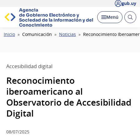
gub.uy
Agencia
de Gobierno Electrónico y
Abrir
Desplegar
Menú
Sociedad de la
Información y del
busc
Conocimiento
Ruta
Inicio
Comunicación
Noticias
Reconocimiento Iberoameric
de
navegación
Accesibilidad digital
Reconocimiento
iberoamericano al
Observatorio de Accesibilidad
Digital
08/07/2025