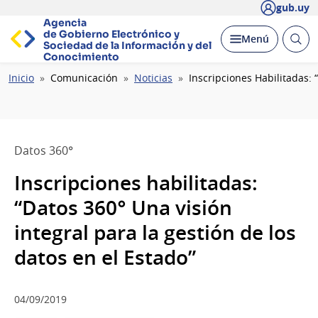
gub.uy
Agencia
de Gobierno Electrónico y
Abrir
Desplegar
Menú
Sociedad de la
Información y del
busc
Conocimiento
Ruta
Inicio
Comunicación
Noticias
Inscripciones Habilitadas: 
de
navegación
Datos 360°
Inscripciones habilitadas:
“Datos 360° Una visión
integral para la gestión de los
datos en el Estado”
04/09/2019