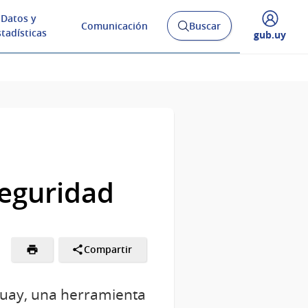
Datos y
Comunicación
Buscar
Abrir
stadísticas
Desplegar
gub.uy
buscador
menú
y
de
seguridad
Compartir
guay, una herramienta