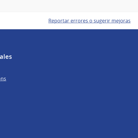
Reportar errores o sugerir mejoras
ales
ons