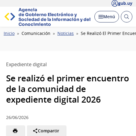
gub.uy
Agencia
de Gobierno Electrónico y
Abrir
Desplegar
Menú
Sociedad de la
Información y del
busc
Conocimiento
Ruta
Inicio
Comunicación
Noticias
Se Realizó El Primer Encue
de
navegación
Expediente digital
Se realizó el primer encuentro
de la comunidad de
expediente digital 2026
26/06/2026
Compartir