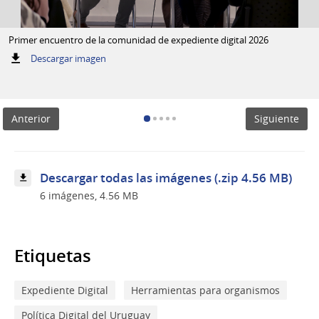
Primer encuentro de la comunidad de expediente digital 2026
:
Descargar imagen
Primer
encuentro
de
la
Anterior
Siguiente
comunidad
de
expediente
digital
2026
Descargar todas las imágenes (.zip 4.56 MB)
6 imágenes, 4.56 MB
Etiquetas
Expediente Digital
Herramientas para organismos
Política Digital del Uruguay