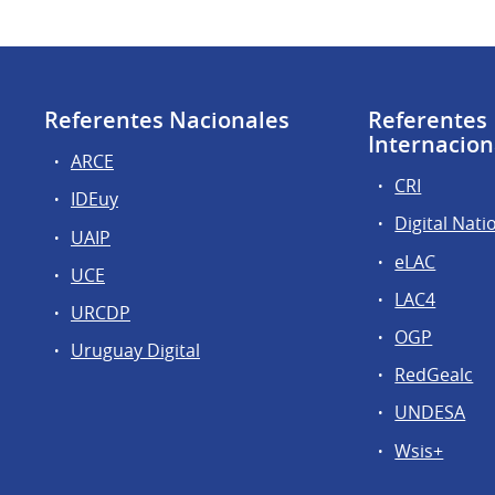
Referentes Nacionales
Referentes
Internacion
ARCE
CRI
IDEuy
Digital Nati
UAIP
eLAC
UCE
LAC4
URCDP
OGP
Uruguay Digital
RedGealc
UNDESA
Wsis+