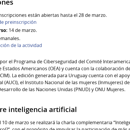
ones
nscripciones están abiertas hasta el 28 de marzo.
de preinscripción
rso:
14 de marzo.
emanales.
ión de la actividad
da por el Programa de Ciberseguridad del Comité Interameri
de Estados Americanos (OEA) y cuenta con la colaboración d
CIM). La edición generada para Uruguay cuenta con el apo
 (AUCI), el Instituto Nacional de las mujeres (Inmujeres) de
 Desarrollo de las Naciones Unidas (PNUD) y ONU Mujeres.
e inteligencia artificial
 10 de marzo se realizará la charla complementaria “Inteligen
ntrol?”, con el propósito de impulsar la participación de más