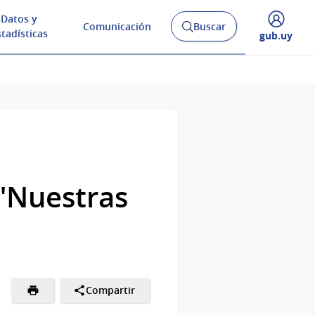
Datos y
Comunicación
Buscar
Abrir
stadísticas
Desplegar
gub.uy
buscador
menú
y
de
 "Nuestras
Compartir