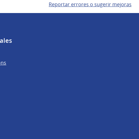
Reportar errores o sugerir mejoras
ales
ons