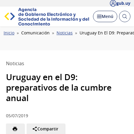
gub.uy
Agencia
de Gobierno Electrónico y
Abrir
Desplegar
Menú
Sociedad de la
Información y del
busc
Conocimiento
Ruta
Inicio
Comunicación
Noticias
Uruguay En El D9: Prepara
de
navegación
Noticias
Uruguay en el D9:
preparativos de la cumbre
anual
05/07/2019
Compartir