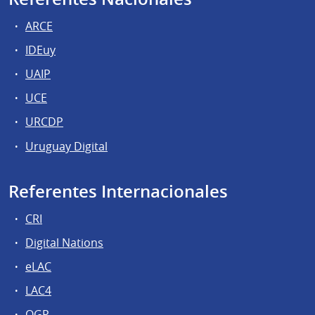
ARCE
IDEuy
UAIP
UCE
URCDP
Uruguay Digital
Referentes Internacionales
CRI
Digital Nations
eLAC
LAC4
OGP