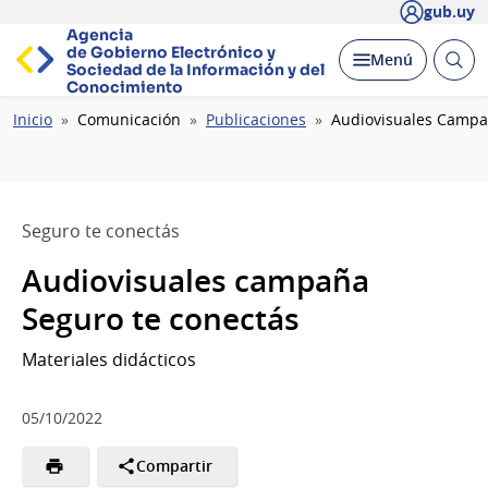
gub.uy
Agencia
de Gobierno Electrónico y
Abrir
Desplegar
Menú
Sociedad de la
Información y del
busc
Conocimiento
Ruta
Inicio
Comunicación
Publicaciones
Audiovisuales Campa
de
navegación
Seguro te conectás
Audiovisuales campaña
Seguro te conectás
Materiales didácticos
05/10/2022
Compartir