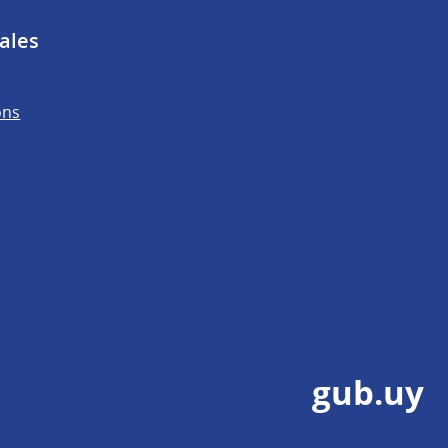
ales
ons
gub.uy