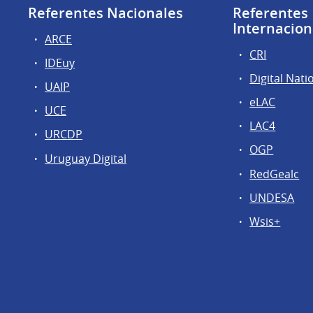
Referentes Nacionales
Referentes
Internacion
ARCE
CRI
IDEuy
Digital Nati
UAIP
eLAC
UCE
LAC4
URCDP
OGP
Uruguay Digital
RedGealc
UNDESA
Wsis+