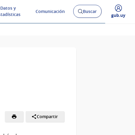
Datos y
Comunicación
Buscar
Abrir
stadísticas
Desplegar
gub.uy
buscador
menú
y
de
Compartir