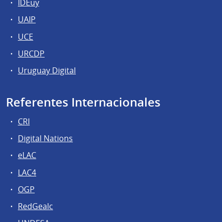
IDEuy
UAIP
UCE
URCDP
Uruguay Digital
Referentes Internacionales
CRI
Digital Nations
eLAC
LAC4
OGP
RedGealc