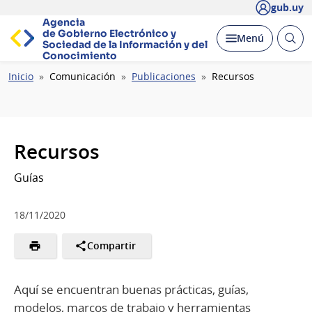
gub.uy
Agencia
de Gobierno Electrónico y
Abrir
Desplegar
Menú
Sociedad de la
Información y del
busc
Conocimiento
Ruta
Inicio
Comunicación
Publicaciones
Recursos
de
navegación
Recursos
Guías
18/11/2020
Compartir
Aquí se encuentran buenas prácticas, guías,
modelos, marcos de trabajo y herramientas