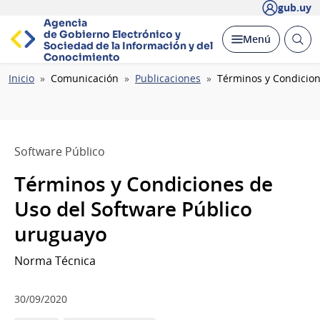
gub.uy
Agencia
de Gobierno Electrónico y
Abrir
Desplegar
Menú
Sociedad de la
Información y del
busc
Conocimiento
Ruta
Inicio
Comunicación
Publicaciones
Términos y Condicion
de
navegación
Software Público
Términos y Condiciones de
Uso del Software Público
uruguayo
Norma Técnica
30/09/2020