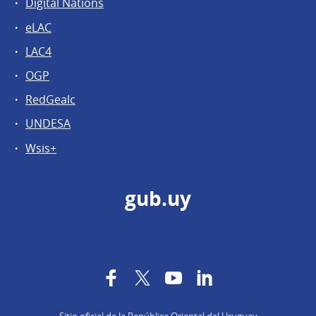
Digital Nations
eLAC
LAC4
OGP
RedGealc
UNDESA
Wsis+
gub.uy
Facebook
Twitter
YouTube
LinkedIn