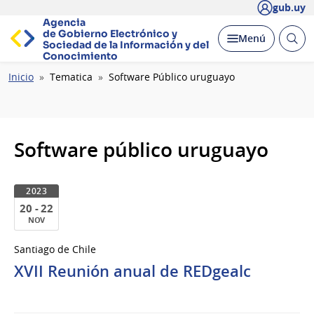
gub.uy
Agencia
de Gobierno Electrónico y
Abrir
Desplegar
Menú
Sociedad de la
Información y del
busc
Conocimiento
Ruta
Inicio
Tematica
Software Público uruguayo
de
navegación
Software público uruguayo
2023
20 - 22
NOV
20
Santiago de Chile
al
XVII Reunión anual de REDgealc
22
de
Nov