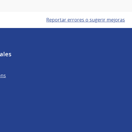
Reportar errores o sugerir mejoras
ales
ons