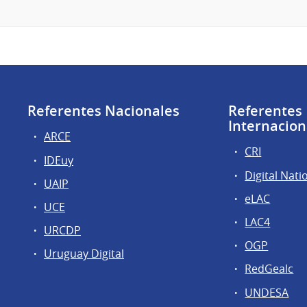
Referentes Nacionales
Referentes
Internacion
ARCE
CRI
IDEuy
Digital Nati
UAIP
eLAC
UCE
LAC4
URCDP
OGP
Uruguay Digital
RedGealc
UNDESA