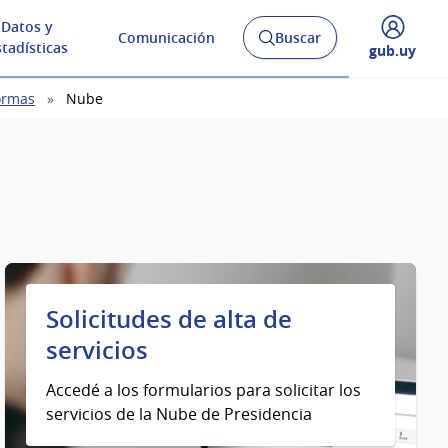
Datos y
Comunicación
Buscar
Abrir
stadísticas
Desplegar
gub.uy
buscador
menú
y
de
ormas
Nube
Solicitudes de alta de
servicios
Accedé a los formularios para solicitar los
servicios de la Nube de Presidencia