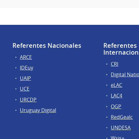
Referentes Nacionales
Referentes
Internacion
ARCE
CRI
IDEuy
Digital Nati
UAIP
eLAC
UCE
LAC4
URCDP
OGP
Uruguay Digital
RedGealc
UNDESA
Wsis+