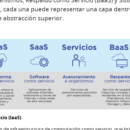
nismos, Respaldo como Servicio (BaaS) y Sis
), cada una puede representar una capa dentr
e abstracción superior.
cio (IaaS)
n de infraestructura de computación como servicio, que br