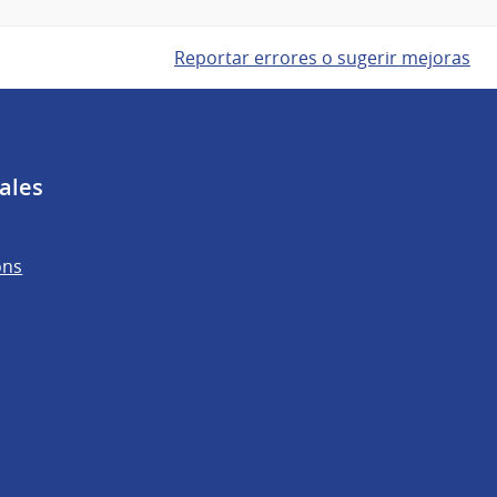
Reportar errores o sugerir mejoras
ales
ons