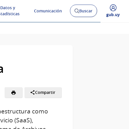
Datos y
Comunicación
Buscar
Abrir
stadísticas
Desplegar
gub.uy
buscador
menú
y
de
a
Compartir
raestructura como
icio (SaaS),