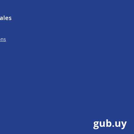
ales
ons
gub.uy