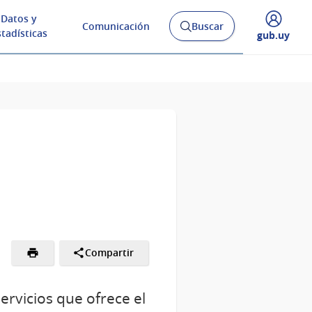
Datos y
Comunicación
Buscar
Abrir
stadísticas
Desplegar
gub.uy
buscador
menú
y
de
Compartir
ervicios que ofrece el