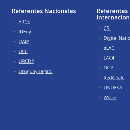
Referentes Nacionales
Referentes
Internacion
ARCE
CRI
IDEuy
Digital Nati
UAIP
eLAC
UCE
LAC4
URCDP
OGP
Uruguay Digital
RedGealc
UNDESA
Wsis+