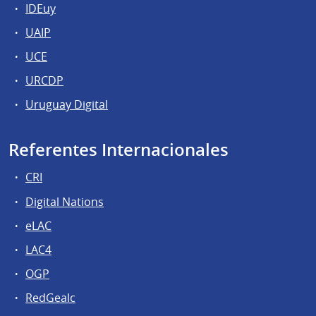
IDEuy
UAIP
UCE
URCDP
Uruguay Digital
Referentes Internacionales
CRI
Digital Nations
eLAC
LAC4
OGP
RedGealc