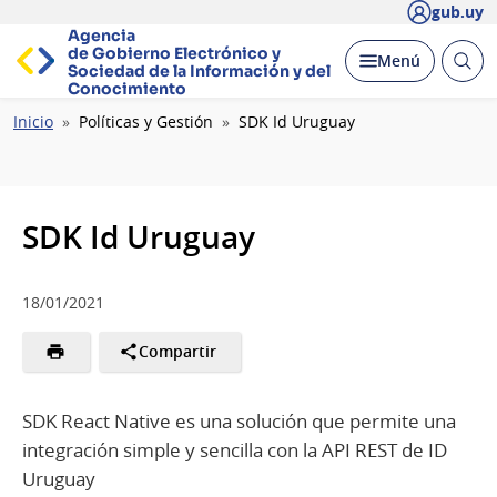
gub.uy
Agencia
de Gobierno Electrónico y
Abrir
Desplegar
Menú
Sociedad de la
Información y del
busc
Conocimiento
Ruta
Inicio
Políticas y Gestión
SDK Id Uruguay
de
navegación
SDK Id Uruguay
18/01/2021
Compartir
SDK React Native es una solución que permite una
integración simple y sencilla con la API REST de ID
Uruguay