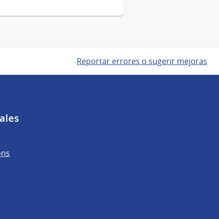
Reportar errores o sugerir mejoras
ales
ons