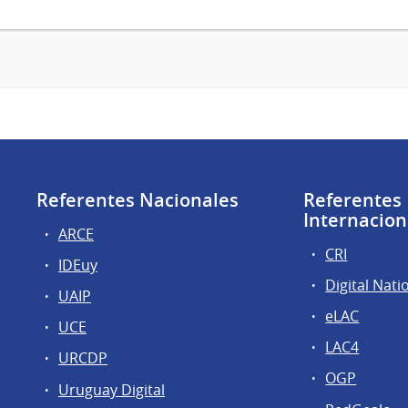
Referentes Nacionales
Referentes
Internacion
ARCE
CRI
IDEuy
Digital Nati
UAIP
eLAC
UCE
LAC4
URCDP
OGP
Uruguay Digital