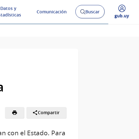
Datos y
Comunicación
Buscar
Abrir
stadísticas
Desplegar
gub.uy
buscador
menú
y
de
a
Compartir
n con el Estado. Para