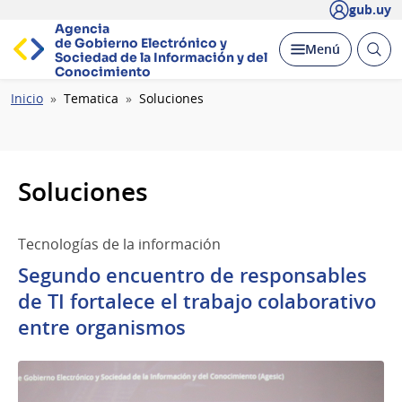
gub.uy
Agencia
de Gobierno Electrónico y
Abrir
Desplegar
Menú
Sociedad de la
Información y del
busc
Conocimiento
Ruta
Inicio
Tematica
Soluciones
de
navegación
Soluciones
Tecnologías de la información
Segundo encuentro de responsables
de TI fortalece el trabajo colaborativo
entre organismos